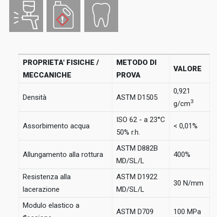
PROPRIETA' FISICHE /
METODO DI
VALORE
MECCANICHE
PROVA
0,921
Densità
ASTM D1505
3
g/cm
ISO 62 - a 23°C
Assorbimento acqua
< 0,01%
50% r.h.
ASTM D882B
Allungamento alla rottura
400%
MD/SL/L
Resistenza alla
ASTM D1922
30 N/mm
lacerazione
MD/SL/L
Modulo elastico a
ASTM D709
100 MPa