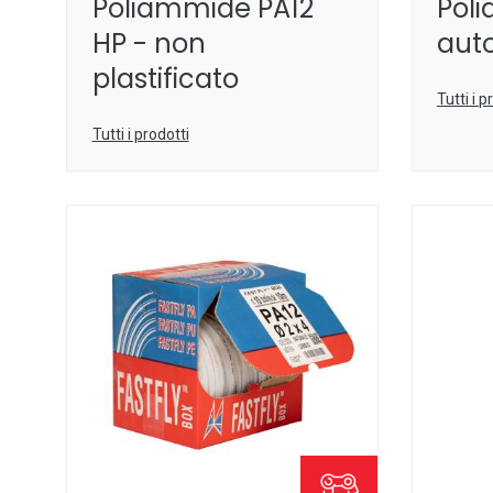
Poliammide PA12
Pol
HP - non
aut
plastificato
Tutti i p
Tutti i prodotti