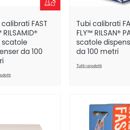
 calibrati FAST
Tubi calibrati F
™ RILSAMID®
FLY™ RILSAN® PA
 scatole
scatole dispens
enser da 100
da 100 metri
ri
Tutti i prodotti
rodotti