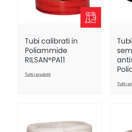
Tubi calibrati in
Tubi
Poliammide
semi
RILSAN®PA11
antis
Pol
Tutti i prodotti
Tutti i p