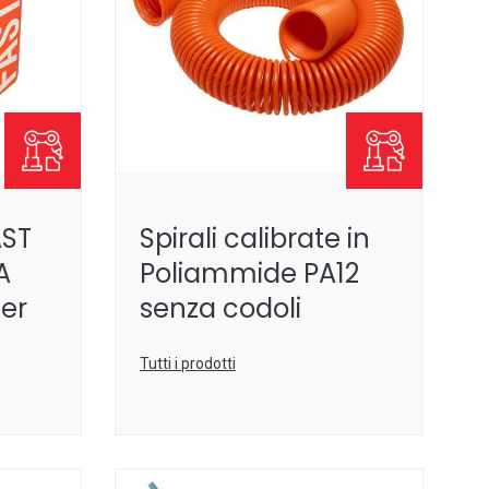
AST
Spirali calibrate in
A
Poliammide PA12
er
senza codoli
Tutti i prodotti