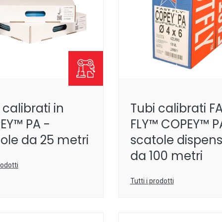
 calibrati in
Tubi calibrati F
EY™ PA -
FLY™ COPEY™ P
ole da 25 metri
scatole dispens
da 100 metri
rodotti
Tutti i prodotti