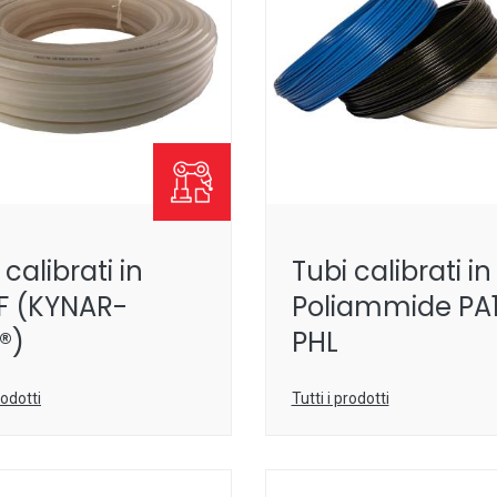
 calibrati in
Tubi calibrati in
F (KYNAR-
Poliammide PA
®)
PHL
rodotti
Tutti i prodotti