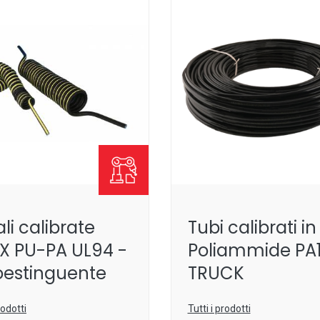
ali calibrate
Tubi calibrati in
X PU-PA UL94 -
Poliammide PA
oestinguente
TRUCK
rodotti
Tutti i prodotti