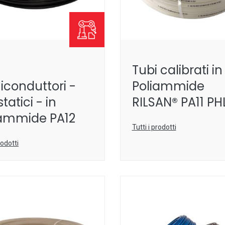
Tubi calibrati in
conduttori -
Poliammide
tatici - in
RILSAN® PA11 PH
iammide PA12
Tutti i prodotti
rodotti