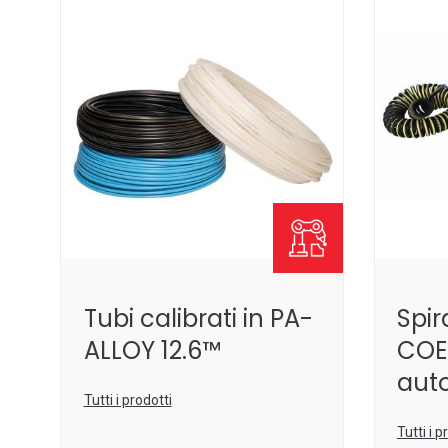
Tubi calibrati in PA-
Spir
ALLOY 12.6™
COE
aut
Tutti i prodotti
Tutti i p