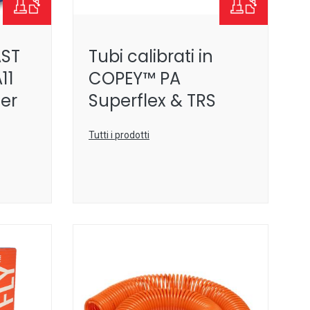
AST
Tubi calibrati in
11
COPEY™ PA
er
Superflex & TRS
Tutti i prodotti