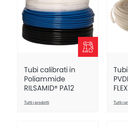
Tubi calibrati in
Tubi
Poliammide
PVD
RILSAMID® PA12
FLEX
Tutti i prodotti
Tutti i p