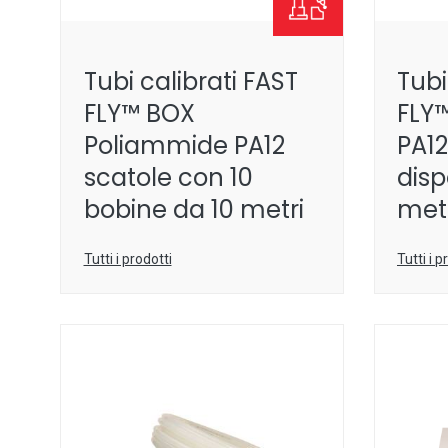
Tubi calibrati FAST
Tubi
FLY™ BOX
FLY
Poliammide PA12
PA12
scatole con 10
disp
bobine da 10 metri
met
Tutti i prodotti
Tutti i p