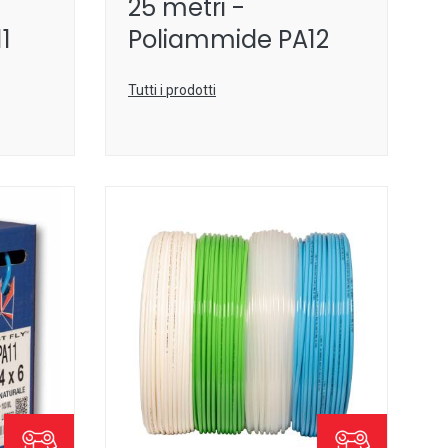
25 metri -
1
Poliammide PA12
Tutti i prodotti