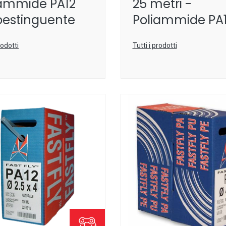
iammide PA12
25 metri -
oestinguente
Poliammide PA1
rodotti
Tutti i prodotti