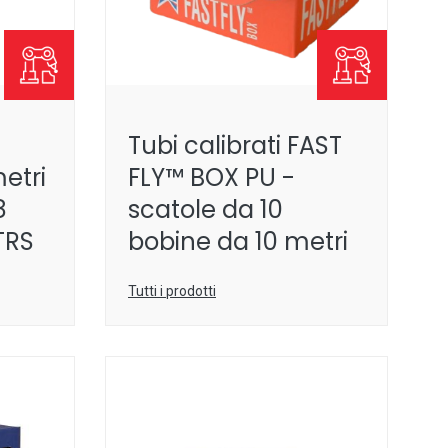
Tubi calibrati FAST
etri
FLY™ BOX PU -
8
scatole da 10
TRS
bobine da 10 metri
Tutti i prodotti