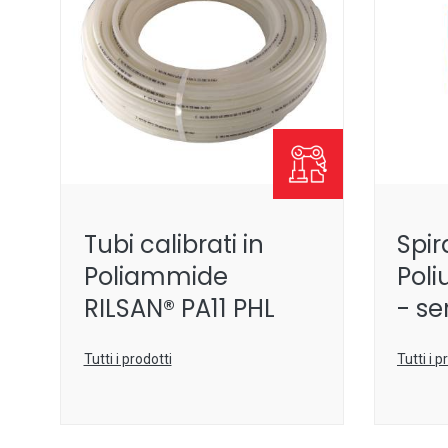
Tubi calibrati in
Spir
Poliammide
Poli
RILSAN® PA11 PHL
- se
Tutti i prodotti
Tutti i p