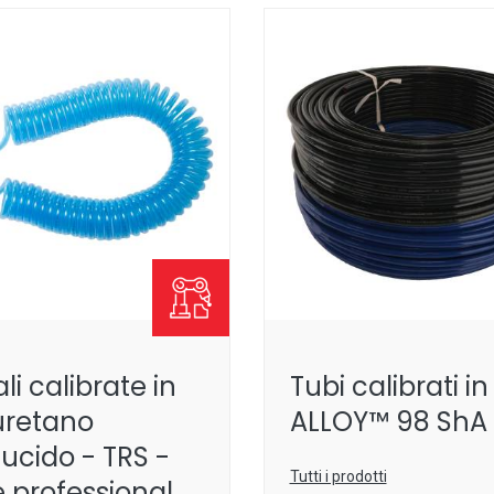
ali calibrate in
Tubi calibrati i
uretano
ALLOY™ 98 ShA
lucido - TRS -
Tutti i prodotti
e professional