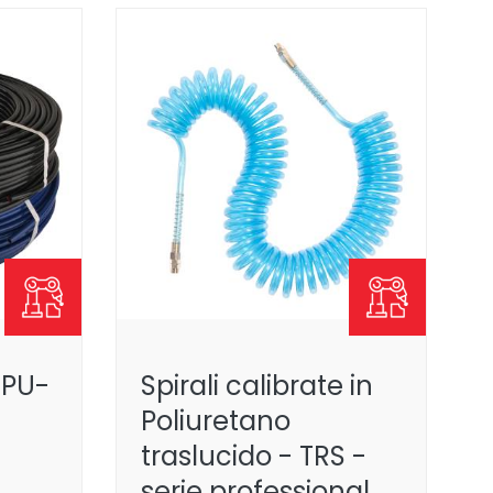
n PU-
Spirali calibrate in
Poliuretano
traslucido - TRS -
serie professional