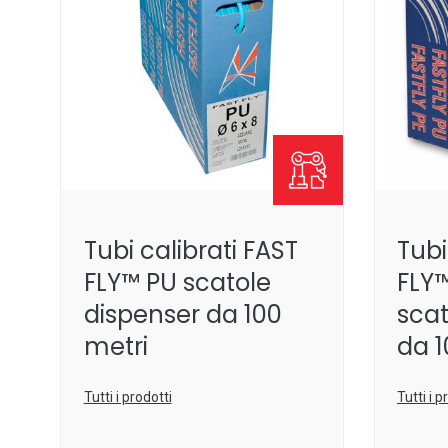
Tubi calibrati FAST
Tubi
FLY™ PU scatole
FLY™
dispenser da 100
scat
metri
da 1
Tutti i prodotti
Tutti i p