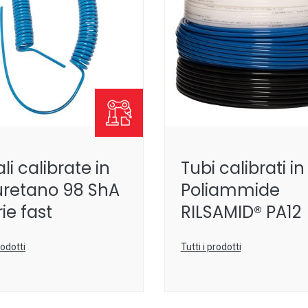
ali calibrate in
Tubi calibrati in
uretano 98 ShA
Poliammide
rie fast
RILSAMID® PA12
rodotti
Tutti i prodotti