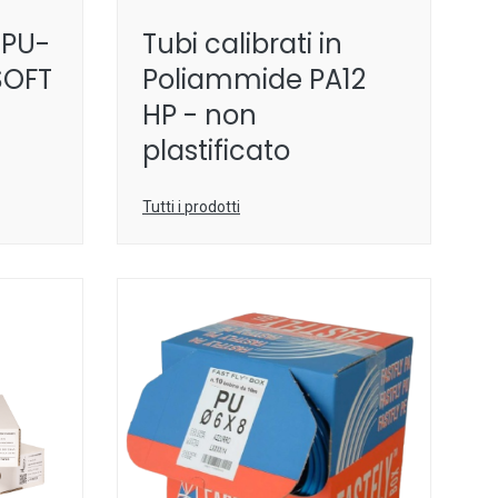
n PU-
Tubi calibrati in
SOFT
Poliammide PA12
HP - non
plastificato
Tutti i prodotti