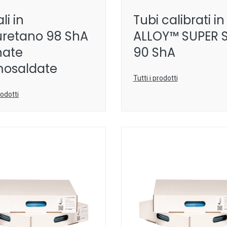
li in
Tubi calibrati i
uretano 98 ShA
ALLOY™ SUPER 
nate
90 ShA
mosaldate
Tutti i prodotti
rodotti