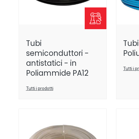
Tubi
Tubi
semiconduttori -
Poli
antistatici - in
Tutti i p
Poliammide PA12
Tutti i prodotti