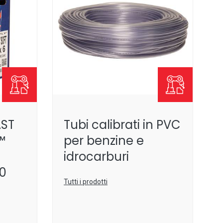
AST
Tubi calibrati in PVC
™
per benzine e
idrocarburi
00
Tutti i prodotti