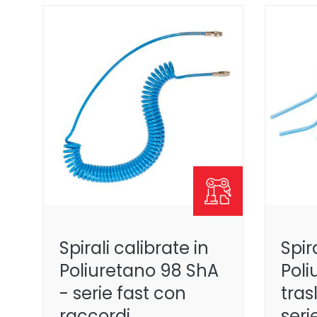
Spirali calibrate in
Spir
Poliuretano 98 ShA
Poli
- serie fast con
tras
raccordi
seri