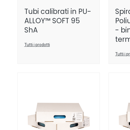
Tubi calibrati in PU-
Spira
ALLOY™ SOFT 95
Poli
ShA
- bi
ter
Tutti i prodotti
Tutti i p