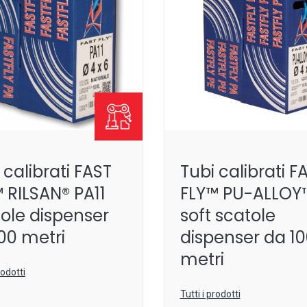
 calibrati FAST
Tubi calibrati F
 RILSAN® PA11
FLY™ PU-ALLOY
ole dispenser
soft scatole
00 metri
dispenser da 1
metri
rodotti
Tutti i prodotti