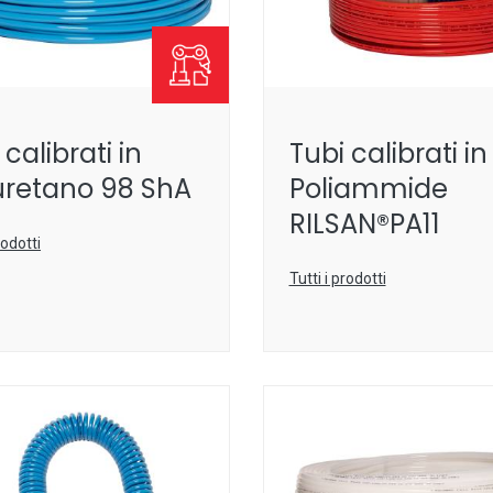
 calibrati in
Tubi calibrati in
uretano 98 ShA
Poliammide
RILSAN®PA11
rodotti
Tutti i prodotti