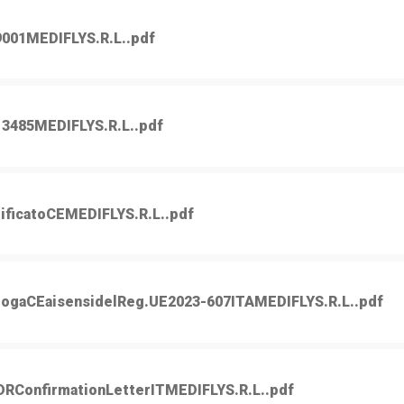
9001MEDIFLYS.R.L..pdf
13485MEDIFLYS.R.L..pdf
ificatoCEMEDIFLYS.R.L..pdf
rogaCEaisensidelReg.UE2023-607ITAMEDIFLYS.R.L..pdf
DRConfirmationLetterITMEDIFLYS.R.L..pdf