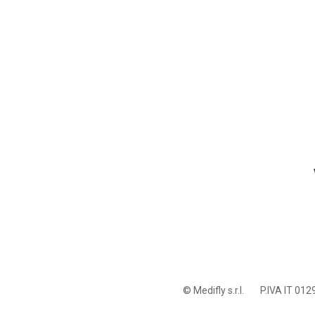
© Medifly s.r.l.
P.IVA IT 01